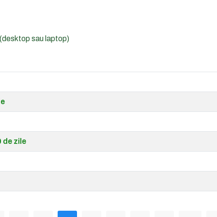
 (desktop sau laptop)
le
 de zile