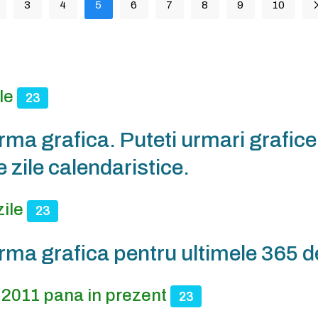
3
4
5
6
7
8
9
10
le
23
ma grafica. Puteti urmari graficel
 zile calendaristice.
zile
23
rma grafica pentru ultimele 365 de
n 2011 pana in prezent
23