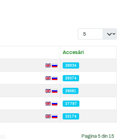
Afișare #
Accesări
28934
28374
28081
27787
22174
Pagina 5 din 15