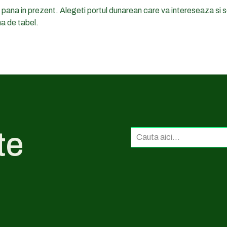
1 pana in prezent. Alegeti portul dunarean care va intereseaza si s
ma de tabel.
te