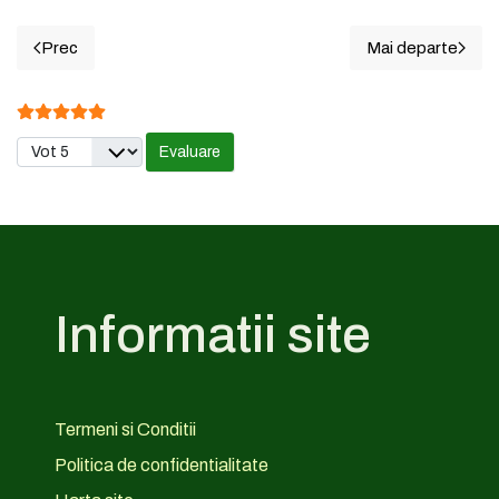
Prec
Mai departe
Articol precedent: 3. ISACCEA - Cotele apelor Dunarii din u
Articolul u
Evaluare utilizator:
5
/
5
Vă rugăm să evaluați
Informatii site
Termeni si Conditii
Politica de confidentialitate