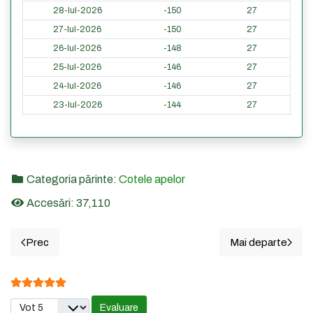
28-Iul-2026
-150
27
27-Iul-2026
-150
27
26-Iul-2026
-148
27
25-Iul-2026
-146
27
24-Iul-2026
-146
27
23-Iul-2026
-144
27
Categoria părinte:
Cotele apelor
Accesări: 37,110
Prec
Mai departe
Articol precedent: 17. CETATE - Cotele din ultimele 60 de z
Articolul u
Evaluare utilizator:
5
/
5
Vă rugăm să evaluați