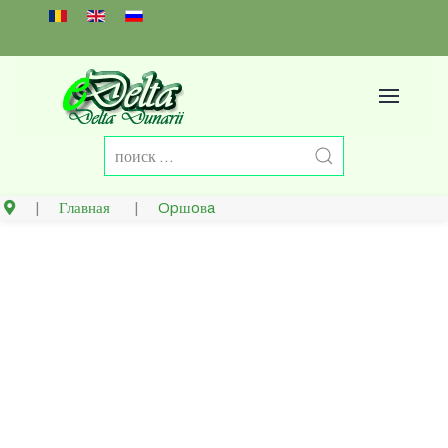
Select your language
Главная
Opшoвa