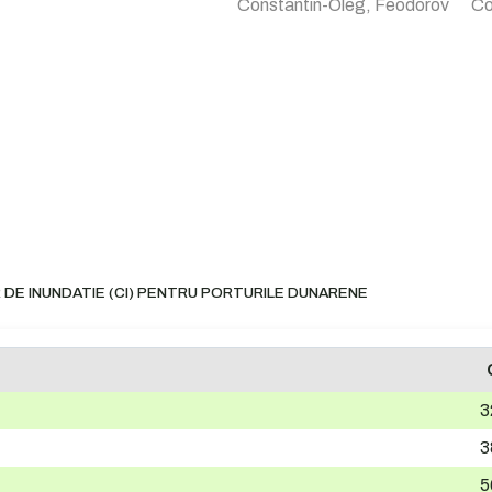
Constantin-Oleg, Feodorov
Co
 DE INUNDATIE (CI) PENTRU PORTURILE DUNARENE
3
3
5