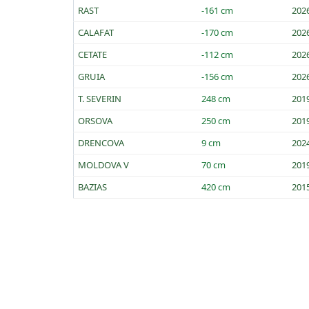
RAST
-161 cm
202
CALAFAT
-170 cm
202
CETATE
-112 cm
202
GRUIA
-156 cm
202
T. SEVERIN
248 cm
201
ORSOVA
250 cm
201
DRENCOVA
9 cm
202
MOLDOVA V
70 cm
201
BAZIAS
420 cm
201