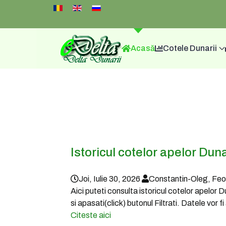
Select your language
Acasă
Cotele Dunarii
Istoricul cotelor apelor Duna
Joi, Iulie 30, 2026
Constantin-Oleg, Fe
Aici puteti consulta istoricul cotelor apelor 
si apasati(click) butonul Filtrati. Datele vor 
Citeste aici