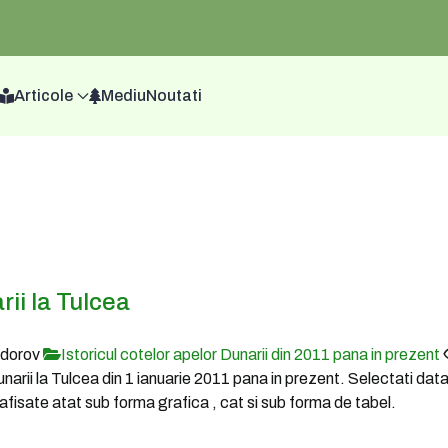
Articole
Mediu
Noutati
rii la Tulcea
odorov
Istoricul cotelor apelor Dunarii din 2011 pana in prezent
Dunarii la Tulcea din 1 ianuarie 2011 pana in prezent. Selectati dat
fi afisate atat sub forma grafica , cat si sub forma de tabel.