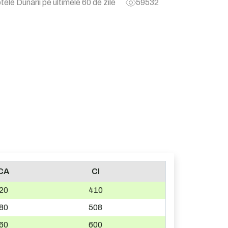
tele Dunarii pe ultimele 60 de zile
59532
CA
CI
20
410
80
508
60
600