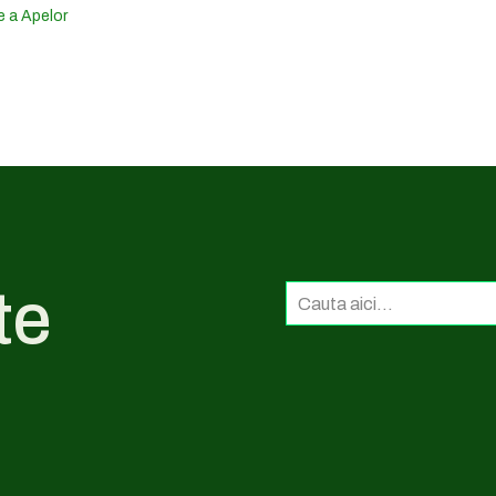
e a Apelor
te