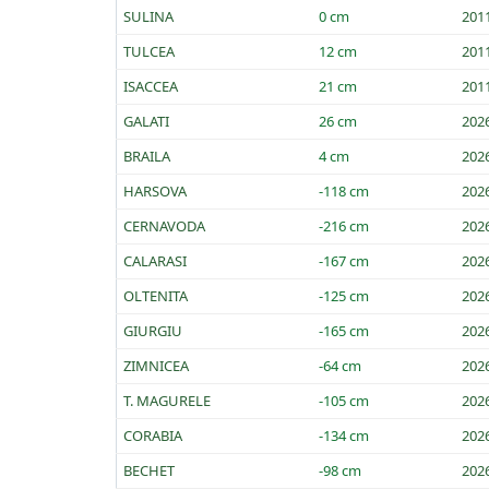
SULINA
0 cm
201
TULCEA
12 cm
201
ISACCEA
21 cm
201
GALATI
26 cm
202
BRAILA
4 cm
202
HARSOVA
-118 cm
202
CERNAVODA
-216 cm
202
CALARASI
-167 cm
202
OLTENITA
-125 cm
202
GIURGIU
-165 cm
202
ZIMNICEA
-64 cm
202
T. MAGURELE
-105 cm
202
CORABIA
-134 cm
202
BECHET
-98 cm
202