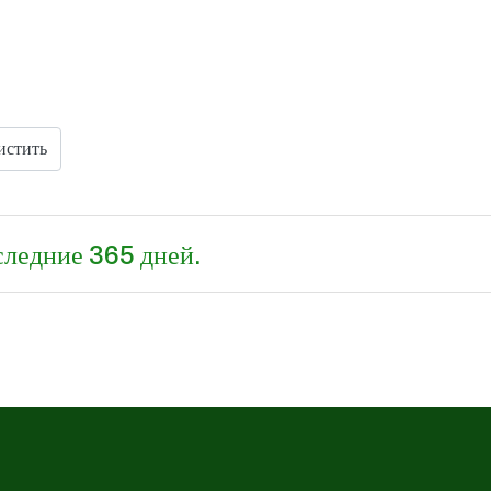
истить
следние 365 дней.