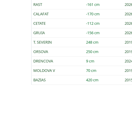
RAST
-161 cm
202
CALAFAT
-170 cm
202
CETATE
-112 cm
202
GRUIA
-156 cm
202
T. SEVERIN
248 cm
201
ORSOVA
250 cm
201
DRENCOVA
9 cm
202
MOLDOVA V
70 cm
201
BAZIAS
420 cm
201