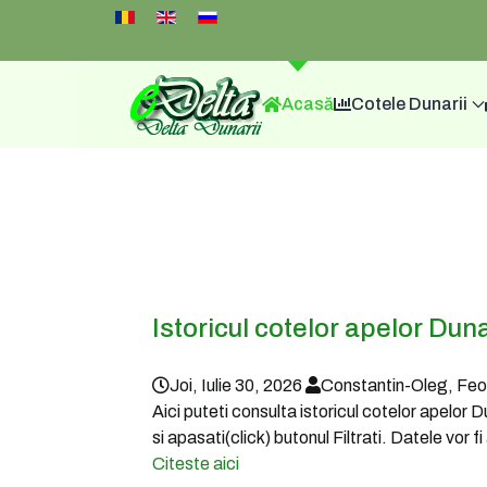
Select your language
Acasă
Cotele Dunarii
Istoricul cotelor apelor Duna
Joi, Iulie 30, 2026
Constantin-Oleg, Fe
Aici puteti consulta istoricul cotelor apelor 
si apasati(click) butonul Filtrati. Datele vor 
Citeste aici