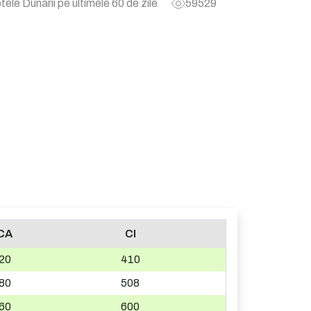
tele Dunarii pe ultimele 60 de zile
59529
CA
CI
20
410
80
508
60
600