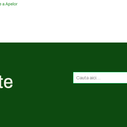
e a Apelor
te