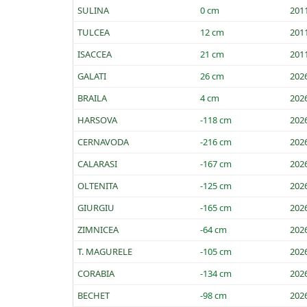
SULINA
0 cm
201
TULCEA
12 cm
201
ISACCEA
21 cm
201
GALATI
26 cm
202
BRAILA
4 cm
202
HARSOVA
-118 cm
202
CERNAVODA
-216 cm
202
CALARASI
-167 cm
202
OLTENITA
-125 cm
202
GIURGIU
-165 cm
202
ZIMNICEA
-64 cm
202
T. MAGURELE
-105 cm
202
CORABIA
-134 cm
202
BECHET
-98 cm
202