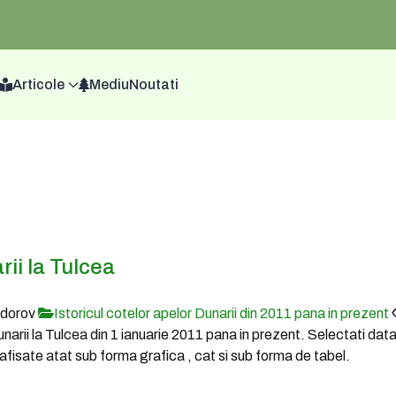
Articole
Mediu
Noutati
rii la Tulcea
odorov
Istoricul cotelor apelor Dunarii din 2011 pana in prezent
Dunarii la Tulcea din 1 ianuarie 2011 pana in prezent. Selectati dat
fi afisate atat sub forma grafica , cat si sub forma de tabel.