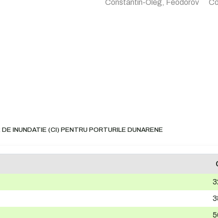
Constantin-Oleg, Feodorov
Co
 DE INUNDATIE (CI) PENTRU PORTURILE DUNARENE
3
3
5