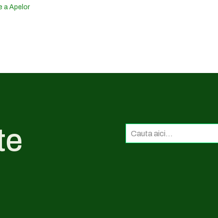
e a Apelor
te