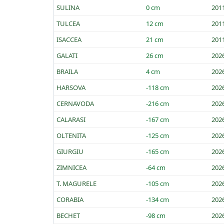
SULINA
0 cm
201
TULCEA
12 cm
201
ISACCEA
21 cm
201
GALATI
26 cm
202
BRAILA
4 cm
202
HARSOVA
-118 cm
202
CERNAVODA
-216 cm
202
CALARASI
-167 cm
202
OLTENITA
-125 cm
202
GIURGIU
-165 cm
202
ZIMNICEA
-64 cm
202
T. MAGURELE
-105 cm
202
CORABIA
-134 cm
202
BECHET
-98 cm
202