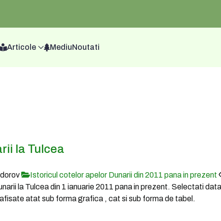
Articole
Mediu
Noutati
rii la Tulcea
odorov
Istoricul cotelor apelor Dunarii din 2011 pana in prezent
Dunarii la Tulcea din 1 ianuarie 2011 pana in prezent. Selectati dat
fi afisate atat sub forma grafica , cat si sub forma de tabel.