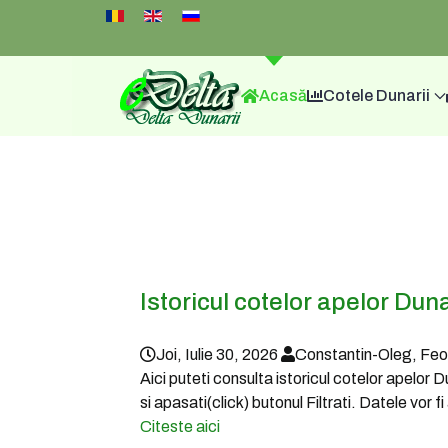
Select your language
Acasă
Cotele Dunarii
Istoricul cotelor apelor Duna
Joi, Iulie 30, 2026
Constantin-Oleg, Fe
Aici puteti consulta istoricul cotelor apelor 
si apasati(click) butonul Filtrati. Datele vor 
Citeste aici