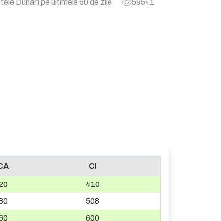
tele Dunarii pe ultimele 60 de zile
59541
CA
CI
20
410
80
508
60
600