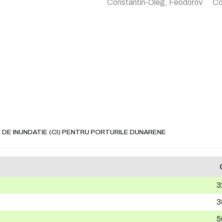
Constantin-Oleg, Feodorov
Co
 DE INUNDATIE (CI) PENTRU PORTURILE DUNARENE
3
3
5