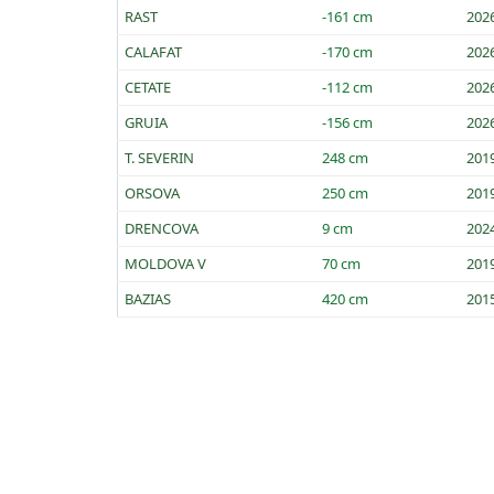
RAST
-161 cm
202
CALAFAT
-170 cm
202
CETATE
-112 cm
202
GRUIA
-156 cm
202
T. SEVERIN
248 cm
201
ORSOVA
250 cm
201
DRENCOVA
9 cm
202
MOLDOVA V
70 cm
201
BAZIAS
420 cm
201