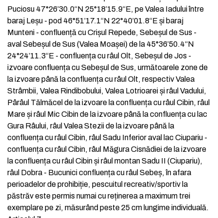
Puciosu 47°26’30.0“N 25°18’15.9“E, pe Valea Iadului între
baraj Leșu - pod 46°51’17.1“N 22°40’01.8“E și baraj
Munteni - confluență cu Crișul Repede, Sebeșul de Sus -
aval Sebeșul de Sus (Valea Moașei) de la 45°36’50.4“N
24°24’11.3“E - confluența cu râul Olt, Sebeșul de Jos -
izvoare confluența cu Sebeșul de Sus, următoarele zone de
la izvoare până la confluența cu râul Olt, respectiv Valea
Strâmbii, Valea Rindibobului, Valea Lotrioarei și râul Vadului,
Pârâul Tălmăcel de la izvoare la confluența cu râul Cibin, râul
Mare și râul Mic Cibin de la izvoare până la confluența cu lac
Gura Râului, râul Valea Stezii de la izvoare până la
confluența cu râul Cibin, râul Sadu Inferior aval lac Ciupariu -
confluența cu râul Cibin, râul Măgura Cisnădiei de la izvoare
la confluența cu râul Cibin și râul montan Sadu II (Ciupariu),
râul Dobra - Bucunici confluența cu râul Sebeș, în afara
perioadelor de prohibiție, pescuitul recreativ/sportiv la
păstrăv este permis numai cu reținerea a maximum trei
exemplare pe zi, măsurând peste 25 cm lungime individuală.