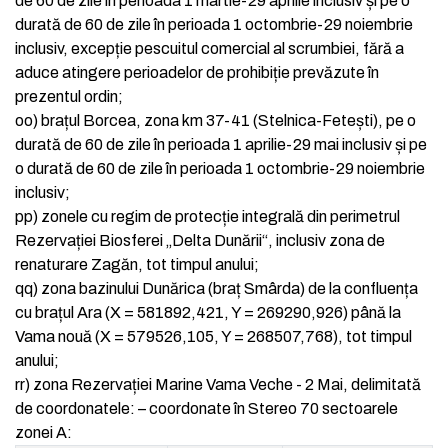
de 60 de zile în perioada 1 martie-29 aprilie inclusiv și pe o
durată de 60 de zile în perioada 1 octombrie-29 noiembrie
inclusiv, excepție pescuitul comercial al scrumbiei, fără a
aduce atingere perioadelor de prohibiție prevăzute în
prezentul ordin;
oo)
brațul Borcea, zona km 37-41 (Stelnica-Fetești), pe o
durată de 60 de zile în perioada 1 aprilie-29 mai inclusiv și pe
o durată de 60 de zile în perioada 1 octombrie-29 noiembrie
inclusiv;
pp)
zonele cu regim de protecție integrală din perimetrul
Rezervației Biosferei „Delta Dunării“, inclusiv zona de
renaturare Zagăn, tot timpul anului;
qq)
zona bazinului Dunărica (braț Smârda) de la confluența
cu brațul Ara (X = 581892,421, Y = 269290,926) până la
Vama nouă (X = 579526,105, Y = 268507,768), tot timpul
anului;
rr)
zona Rezervației Marine Vama Veche - 2 Mai, delimitată
de coordonatele:
–
coordonate în Stereo 70 sectoarele
zonei A: