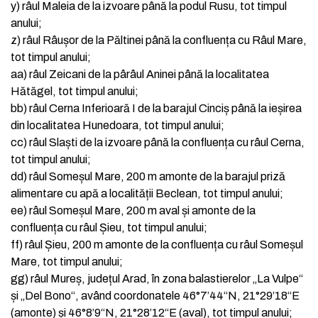
y)
râul Maleia de la izvoare până la podul Rusu, tot timpul
anului;
z)
râul Râușor de la Păltinei până la confluența cu Râul Mare,
tot timpul anului;
aa)
râul Zeicani de la pârâul Aninei până la localitatea
Hătăgel, tot timpul anului;
bb)
râul Cerna Inferioară I de la barajul Cinciș până la ieșirea
din localitatea Hunedoara, tot timpul anului;
cc)
râul Slaști de la izvoare până la confluența cu râul Cerna,
tot timpul anului;
dd)
râul Someșul Mare, 200 m amonte de la barajul priză
alimentare cu apă a localității Beclean, tot timpul anului;
ee)
râul Someșul Mare, 200 m aval și amonte de la
confluența cu râul Șieu, tot timpul anului;
ff)
râul Șieu, 200 m amonte de la confluența cu râul Someșul
Mare, tot timpul anului;
gg)
râul Mureș, județul Arad, în zona balastierelor „La Vulpe“
și „Del Bono“, având coordonatele 46°7’44“N, 21°29’18“E
(amonte) și 46°8’9“N, 21°28’12“E (aval), tot timpul anului;