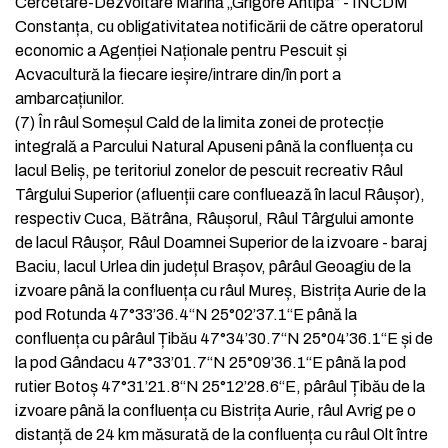
Cercetare-Dezvoltare Marină „Grigore Antipa“ - INCDM
Constanța, cu obligativitatea notificării de către operatorul
economic a Agenției Naționale pentru Pescuit și
Acvacultură la fiecare ieșire/intrare din/în port a
ambarcațiunilor.
(7)
În râul Someșul Cald de la limita zonei de protecție
integrală a Parcului Natural Apuseni până la confluența cu
lacul Beliș, pe teritoriul zonelor de pescuit recreativ Râul
Târgului Superior (afluenții care confluează în lacul Râușor),
respectiv Cuca, Bătrâna, Râușorul, Râul Târgului amonte
de lacul Râușor, Râul Doamnei Superior de la izvoare - baraj
Baciu, lacul Urlea din județul Brașov, pârâul Geoagiu de la
izvoare până la confluența cu râul Mureș, Bistrița Aurie de la
pod Rotunda 47°33’36.4“N 25°02’37.1“E până la
confluența cu pârâul Țibău 47°34’30.7“N 25°04’36.1“E și de
la pod Gândacu 47°33’01.7“N 25°09’36.1“E până la pod
rutier Botoș 47°31’21.8“N 25°12’28.6“E, pârâul Țibău de la
izvoare până la confluența cu Bistrița Aurie, râul Avrig pe o
distanță de 24 km măsurată de la confluența cu râul Olt între