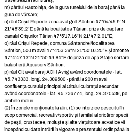
traversează râul Mureș;
m)
pârâul Răstolnița, de la gura tunelului de la baraj până la
gura de vărsare;
n)
râul Crișul Repede zona aval golf Sântion 47°04’45.9“N
21°48’39.2“E până la localitatea Tărian, priza de captare
canalul Crișurilor Tărian 47°5’17.16“N 21°47’2.01“E;
o)
râul Crișul Repede, comuna Sântandrei/localitatea
Sântion, 500 m aval 47°4’53.38“N 21°50’16.25“E și amonte
47°4’47.13“N 21°50’49.84“E de priza de apă Stație sortare
balastieră Aquaserv Sântion;
p)
râul Olt aval baraj ACH Avrig având coordonatele - lat.
45.743333, long. 24.389500 - până la 200 m aval
confluența cursului principal al Oltului cu brațul secundar
având coordonatele - lat. 45.736774, long. 24.375538, pe
ambele maluri.
(2)
În zonele menționate la alin. (1) se interzice pescuitul în
scop comercial, recreativ/sportiv și familial al oricăror specii
de pești, crustacee, moluște și alte viețuitoare acvatice vii
începând cu data intrării în vigoare a prezentului ordin până la