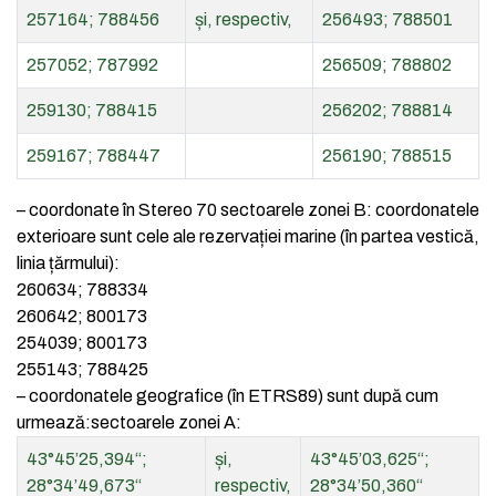
257164; 788456
și, respectiv,
256493; 788501
257052; 787992
256509; 788802
259130; 788415
256202; 788814
259167; 788447
256190; 788515
–
coordonate în Stereo 70 sectoarele zonei B: coordonatele
exterioare sunt cele ale rezervației marine (în partea vestică,
linia țărmului):
260634; 788334
260642; 800173
254039; 800173
255143; 788425
–
coordonatele geografice (în ETRS89) sunt după cum
urmează:sectoarele zonei A:
43°45’25,394“;
și,
43°45’03,625“;
28°34’49,673“
respectiv,
28°34’50,360“