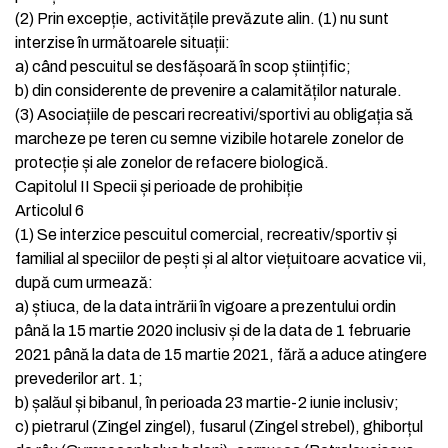
(2)
Prin excepție, activitățile prevăzute alin. (1) nu sunt
interzise în următoarele situații:
a)
când pescuitul se desfășoară în scop științific;
b)
din considerente de prevenire a calamităților naturale.
(3)
Asociațiile de pescari recreativi/sportivi au obligația să
marcheze pe teren cu semne vizibile hotarele zonelor de
protecție și ale zonelor de refacere biologică.
Capitolul II
Specii și perioade de prohibiție
Articolul 6
(1)
Se interzice pescuitul comercial, recreativ/sportiv și
familial al speciilor de pești și al altor viețuitoare acvatice vii,
după cum urmează:
a)
știuca, de la data intrării în vigoare a prezentului ordin
până la 15 martie 2020 inclusiv și de la data de 1 februarie
2021 până la data de 15 martie 2021, fără a aduce atingere
prevederilor art. 1;
b)
șalăul și bibanul, în perioada 23 martie-2 iunie inclusiv;
c)
pietrarul (Zingel zingel), fusarul (Zingel strebel), ghiborțul