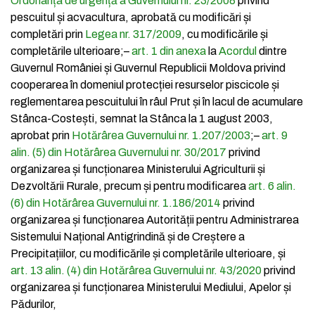
Ordonanța de urgență a Guvernului nr. 23/2008
privind
pescuitul și acvacultura, aprobată cu modificări și
completări prin
Legea nr. 317/2009
, cu modificările și
completările ulterioare;
–
art. 1 din anexa
la
Acordul
dintre
Guvernul României și Guvernul Republicii Moldova privind
cooperarea în domeniul protecției resurselor piscicole și
reglementarea pescuitului în râul Prut și în lacul de acumulare
Stânca-Costești, semnat la Stânca la 1 august 2003,
aprobat prin
Hotărârea Guvernului nr. 1.207/2003
;
–
art. 9
alin. (5) din Hotărârea Guvernului nr. 30/2017
privind
organizarea și funcționarea Ministerului Agriculturii și
Dezvoltării Rurale, precum și pentru modificarea
art. 6 alin.
(6) din Hotărârea Guvernului nr. 1.186/2014
privind
organizarea și funcționarea Autorității pentru Administrarea
Sistemului Național Antigrindină și de Creștere a
Precipitațiilor, cu modificările și completările ulterioare, și
art. 13 alin. (4) din Hotărârea Guvernului nr. 43/2020
privind
organizarea și funcționarea Ministerului Mediului, Apelor și
Pădurilor,