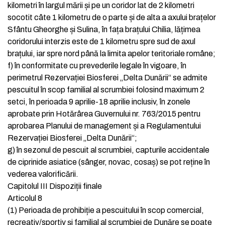
kilometri în largul mării și pe un coridor lat de 2 kilometri
socotit câte 1 kilometru de o parte și de alta a axului brațelor
Sfântu Gheorghe și Sulina, în fața brațului Chilia, lățimea
coridorului interzis este de 1 kilometru spre sud de axul
brațului, iar spre nord până la limita apelor teritoriale române;
f)
în conformitate cu prevederile legale în vigoare, în
perimetrul Rezervației Biosferei „Delta Dunării“ se admite
pescuitul în scop familial al scrumbiei folosind maximum 2
setci, în perioada 9 aprilie-18 aprilie inclusiv, în zonele
aprobate prin Hotărârea Guvernului nr. 763/2015 pentru
aprobarea Planului de management și a Regulamentului
Rezervației Biosferei „Delta Dunării“;
g)
în sezonul de pescuit al scrumbiei, capturile accidentale
de ciprinide asiatice (sânger, novac, cosaș) se pot reține în
vederea valorificării.
Capitolul III
Dispoziții finale
Articolul 8
(1)
Perioada de prohibiție a pescuitului în scop comercial,
recreativ/sportiv și familial al scrumbiei de Dunăre se poate