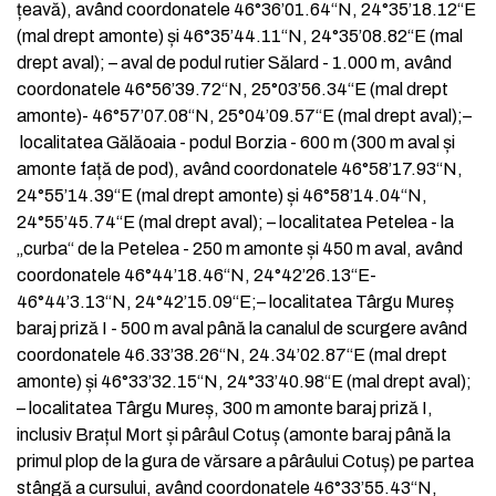
țeavă), având coordonatele 46°36’01.64“N, 24°35’18.12“E
(mal drept amonte) și 46°35’44.11“N, 24°35’08.82“E (mal
drept aval);
–
aval de podul rutier Sălard - 1.000 m, având
coordonatele 46°56’39.72“N, 25°03’56.34“E (mal drept
amonte)- 46°57’07.08“N, 25°04’09.57“E (mal drept aval);
–
localitatea Gălăoaia - podul Borzia - 600 m (300 m aval și
amonte față de pod), având coordonatele 46°58’17.93“N,
24°55’14.39“E (mal drept amonte) și 46°58’14.04“N,
24°55’45.74“E (mal drept aval);
–
localitatea Petelea - la
„curba“ de la Petelea - 250 m amonte și 450 m aval, având
coordonatele 46°44’18.46“N, 24°42’26.13“E-
46°44’3.13“N, 24°42’15.09“E;
–
localitatea Târgu Mureș
baraj priză I - 500 m aval până la canalul de scurgere având
coordonatele 46.33’38.26“N, 24.34’02.87“E (mal drept
amonte) și 46°33’32.15“N, 24°33’40.98“E (mal drept aval);
–
localitatea Târgu Mureș, 300 m amonte baraj priză I,
inclusiv Brațul Mort și pârâul Cotuș (amonte baraj până la
primul plop de la gura de vărsare a pârâului Cotuș) pe partea
stângă a cursului, având coordonatele 46°33’55.43“N,