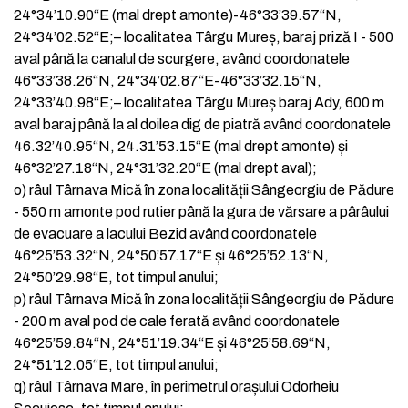
24°34’10.90“E (mal drept amonte)-46°33’39.57“N,
24°34’02.52“E;
–
localitatea Târgu Mureș, baraj priză I - 500
aval până la canalul de scurgere, având coordonatele
46°33’38.26“N, 24°34’02.87“E-46°33’32.15“N,
24°33’40.98“E;
–
localitatea Târgu Mureș baraj Ady, 600 m
aval baraj până la al doilea dig de piatră având coordonatele
46.32’40.95“N, 24.31’53.15“E (mal drept amonte) și
46°32’27.18“N, 24°31’32.20“E (mal drept aval);
o)
râul Târnava Mică în zona localității Sângeorgiu de Pădure
- 550 m amonte pod rutier până la gura de vărsare a pârâului
de evacuare a lacului Bezid având coordonatele
46°25’53.32“N, 24°50’57.17“E și 46°25’52.13“N,
24°50’29.98“E, tot timpul anului;
p)
râul Târnava Mică în zona localității Sângeorgiu de Pădure
- 200 m aval pod de cale ferată având coordonatele
46°25’59.84“N, 24°51’19.34“E și 46°25’58.69“N,
24°51’12.05“E, tot timpul anului;
q)
râul Târnava Mare, în perimetrul orașului Odorheiu