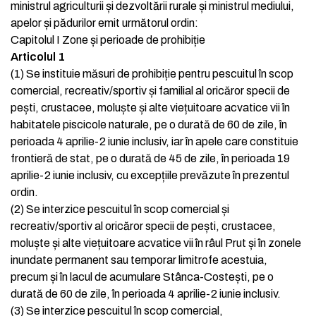
ministrul agriculturii și dezvoltării rurale și ministrul mediului,
apelor și pădurilor emit următorul ordin:
Capitolul I
Zone și perioade de prohibiție
Articolul 1
(1)
Se instituie măsuri de prohibiție pentru pescuitul în scop
comercial, recreativ/sportiv și familial al oricăror specii de
pești, crustacee, moluște și alte viețuitoare acvatice vii în
habitatele piscicole naturale, pe o durată de 60 de zile, în
perioada 4 aprilie-2 iunie inclusiv, iar în apele care constituie
frontieră de stat, pe o durată de 45 de zile, în perioada 19
aprilie-2 iunie inclusiv, cu excepțiile prevăzute în prezentul
ordin.
(2)
Se interzice pescuitul în scop comercial și
recreativ/sportiv al oricăror specii de pești, crustacee,
moluște și alte viețuitoare acvatice vii în râul Prut și în zonele
inundate permanent sau temporar limitrofe acestuia,
precum și în lacul de acumulare Stânca-Costești, pe o
durată de 60 de zile, în perioada 4 aprilie-2 iunie inclusiv.
(3)
Se interzice pescuitul în scop comercial,