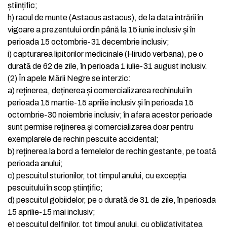
științific;
h)
racul de munte (Astacus astacus), de la data intrării în
vigoare a prezentului ordin până la 15 iunie inclusiv și în
perioada 15 octombrie-31 decembrie inclusiv;
i)
capturarea lipitorilor medicinale (Hirudo verbana), pe o
durată de 62 de zile, în perioada 1 iulie-31 august inclusiv.
(2)
În apele Mării Negre se interzic:
a)
reținerea, deținerea și comercializarea rechinului în
perioada 15 martie-15 aprilie inclusiv și în perioada 15
octombrie-30 noiembrie inclusiv; în afara acestor perioade
sunt permise reținerea și comercializarea doar pentru
exemplarele de rechin pescuite accidental;
b)
reținerea la bord a femelelor de rechin gestante, pe toată
perioada anului;
c)
pescuitul sturionilor, tot timpul anului, cu excepția
pescuitului în scop științific;
d)
pescuitul gobiidelor, pe o durată de 31 de zile, în perioada
15 aprilie-15 mai inclusiv;
e)
pescuitul delfinilor, tot timpul anului, cu obligativitatea