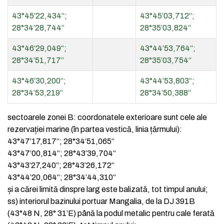
43°45’22,434“;
43°45’03,712“;
28°34’28,744“
28°35’03,824“
43°46’29,049“;
43°44’53,764“;
28°34’51,717“
28°35’03,754“
43°46’30,200“;
43°44’53,803“;
28°34’53,219“
28°34’50,388“
sectoarele zonei B: coordonatele exterioare sunt cele ale
rezervației marine (în partea vestică, linia țărmului):
43°47’17,817“; 28°34’51,065“
43°47’00,814“; 28°43’39,704“
43°43’27,240“; 28°43’26,172“
43°44’20,064“; 28°34’44,310“
și a cărei limită dinspre larg este balizată, tot timpul anului;
ss)
interiorul bazinului portuar Mangalia, de la DJ 391B
(43°48 N, 28° 31’E) până la podul metalic pentru cale ferată