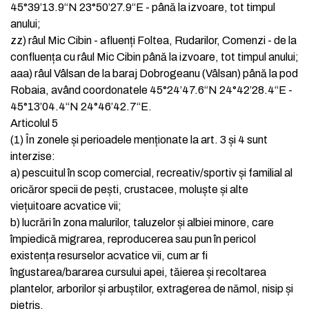
45°39’13.9“N 23°50’27.9“E - până la izvoare, tot timpul
anului;
zz)
râul Mic Cibin - afluenți Foltea, Rudarilor, Comenzi - de la
confluența cu râul Mic Cibin până la izvoare, tot timpul anului;
aaa)
râul Vâlsan de la baraj Dobrogeanu (Vâlsan) până la pod
Robaia, având coordonatele 45°24’47.6“N 24°42’28.4“E -
45°13’04.4“N 24°46’42.7“E.
Articolul 5
(1)
În zonele și perioadele menționate la art. 3 și 4 sunt
interzise:
a)
pescuitul în scop comercial, recreativ/sportiv și familial al
oricăror specii de pești, crustacee, moluște și alte
viețuitoare acvatice vii;
b)
lucrări în zona malurilor, taluzelor și albiei minore, care
împiedică migrarea, reproducerea sau pun în pericol
existența resurselor acvatice vii, cum ar fi
îngustarea/bararea cursului apei, tăierea și recoltarea
plantelor, arborilor și arbuștilor, extragerea de nămol, nisip și
pietriș.