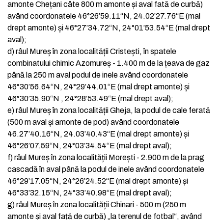
amonte Chețani câte 800 m amonte și aval fată de curbă)
având coordonatele 46°26’59.11“N, 24.02’27.76“E (mal
drept amonte) și 46°27’34.72“N, 24°01’53.54“E (mal drept
aval);
d)
râul Mureș în zona localității Cristești, în spatele
combinatului chimic Azomureș - 1.400 m de la țeava de gaz
până la 250 m aval podul de inele având coordonatele
46°30’56.64“N, 24°29’44.01“E (mal drept amonte) și
46°30’35.90“N , 24°28’53.49“E (mal drept aval);
e)
râul Mureș în zona localității Gheja, la podul de cale ferată
(500 m aval și amonte de pod) având coordonatele
46.27’40.16“N, 24.03’40.43“E (mal drept amonte) și
46°26’07.59“N, 24°03’34.54“E (mal drept aval);
f)
râul Mureș în zona localității Morești - 2.900 m de la prag
cascadă în aval până la podul de inele având coordonatele
46°29’17.05“N, 24°26’24.52“E (mal drept amonte) și
46°33’32.15“N, 24°33’40.98“E (mal drept aval);
g)
râul Mureș în zona localității Chinari - 500 m (250 m
amonte și aval față de curbă) „la terenul de fotbal“, având