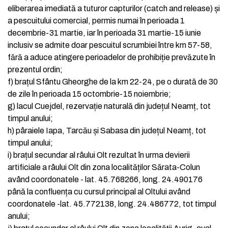
eliberarea imediată a tuturor capturilor (catch and release) și
a pescuitului comercial, permis numai în perioada 1
decembrie-31 martie, iar în perioada 31 martie-15 iunie
inclusiv se admite doar pescuitul scrumbiei între km 57-58,
fără a aduce atingere perioadelor de prohibiție prevăzute în
prezentul ordin;
f)
brațul Sfântu Gheorghe de la km 22-24, pe o durată de 30
de zile în perioada 15 octombrie-15 noiembrie;
g)
lacul Cuejdel, rezervație naturală din județul Neamț, tot
timpul anului;
h)
pâraiele Iapa, Tarcău și Sabasa din județul Neamț, tot
timpul anului;
i)
brațul secundar al râului Olt rezultat în urma devierii
artificiale a râului Olt din zona localităților Sărata-Colun
având coordonatele - lat. 45.768266, long. 24.490176
până la confluența cu cursul principal al Oltului având
coordonatele -lat. 45.772138, long. 24.486772, tot timpul
anului;