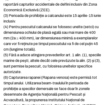
raportării capturilor accidentale de delfini inclusiv din Zona
Economică Exclusivă (ZEE).
(3)
Perioada de prohibiție a calcanului este 15 aprilie-15 iunie
inclusiv.
(4)
Pentru pescuitul calcanului se folosesc unelte (setci) cu
dimensiunea ochiului de plasă egală sau mai mare de 400
mm (2a ≥ 400 mm), iar dimensiunea minimă a exemplarelor
care vor fi reținute pe timpul pescuitului va fi de cel puțin 45
cm (lungime totală).
(5)
Fără a aduce atingere prevederilor art. 1 alin. (1), speciile
marine de pești, altele decât cele prevăzute la alin. (2) și (3),
sunt permise la pescuit, cu folosirea uneltelor specifice
autorizate.
(6)
Capturarea rapanei (Rapana venosa) este permisă tot
timpul anului. Utilizarea beam-traulului în perioada de
prohibiție a speciilor demersale se face doar în zonele
desemnate de Agenția Națională pentru Pescuit și
Acvacultură, la propunerea Institutului Național de