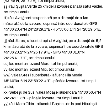
(43°48 N, 28° 32’E), tot timpul anului;
șș)
râul Șușița Verde 25 km de la izvoare până la satul Vaidei,
tot timpul anului;
tt)
râul Avrig parte superioară pe o distanță de 4 km
măsurată de la izvoare, cuprinsă între coordonatele GPS
45°36’23.4“N 24°28’29.1“E - 45°38’06.1“N 24°28’19.5“E,
tot timpul anului;
țț)
râul Jibrea, afluent drept al Avrigului, pe o distanță de 5,5
km măsurată de la izvoare, cuprinsă între coordonatele GPS
45°36’23.2“N 24°25’17.9“E - GPS 45°38’31.0“N
24°25’41.7“E, tot timpul anului;
uu)
lac montan Iezerul Mare, tot timpul anului;
vv)
lac montan Iezerul Mic, tot timpul anului;
ww)
Valea Stezii superioară - afluent Pila Moale
45°40’34.6“N 23°59’22.4“E - până la izvoare, tot timpul
anului;
xx)
Sebeșu de Sus, valea Moașei superioară 45°36’50.4“N
24°24’11.3“E - până la izvoare, tot timpul anului;
yy)
râul Mare Cibin - afluentul Beșineu de la pod Niculești