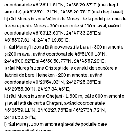
coordonatele 46°36’11.51“N, 24°35’29.37“E (mal drept
amonte) și 46°36’01.31“N, 24°35’20.75“E (mal drept aval);
h)
râul Mureș în zona Vălenii de Mureș, de la podul pietonal de
trecere peste Mureș - 300 m amonte și 200 m aval, având
coordonatele 46°53’13.60“N, 24°47’33.23“E și
46°53’07.61“N, 24°47’19.59“E;
i)
râul Mureș în zona Brâncovenești la baraj - 300 m amonte
și 200 m aval, având coordonatele 46°51’06.13“N,
24°46’00.82“E și 46°50’50.77“N, 24°45’57.29“E;
j)
râul Mureș în zona Cristești de la canalul de scurgere a
fabricii de bere Heineken - 200 m amonte, având
coordonatele 40°29’54.03“N, 24°27’25.36“E și
46°29’55.30“N, 24°27’34.46“E;
k)
râul Mureș în zona Chețani - 1.600 m, câte 800 m amonte
și aval față de curba Chețani, având coordonatele
46°26’59.11“N, 24°02’27.76“E și 46°27’34.72“N,
24°01’53.54“E;
l)
râul Mureș, 150 m amonte și aval de podurile care