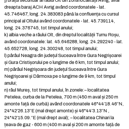
j)
brațul secundar al râului Olt din zona localității Avrig, aval
dreapta baraj ACH Avrig având coordonatele - lat.
45.746467, long. 24.383083 până la confluența cu cursul
principal al Oltului având coordonatele - lat. 45.739114,
long. 24.376745, tot timpul anului;
k)
albia veche a râului Olt, din dreptul localității Turnu Roșu,
având coordonatele: lat. 45.646288, long. 24.292240 - lat.
45.652728, long. 24.300248, tot timpul anului;
l)
pârâul Neagra din județul Suceava între Gura Negrișoarei
și Gura Cristișorului pe o lungime de 6 km, tot timpul anului;
m)
pârâul Negrișoara din județul Suceava între Gura
Negrișoarei și Dârmoxa pe o lungime de 9 km, tot timpul
anului;
n)
râul Mureș, tot timpul anului, în zonele:
–
localitatea
Petelea, curba de la Petelea, 700 m (450 m aval și 250 m
amonte față de curbă) având coordonatele 46°44’18.46“N,
24°42’26.13“E (mal drept amonte) și 46°44’3.13“N ,
24°42’15.09.“E (mal drept aval);
–
localitatea Chinari la
țeava de gaz - 600 m (400 m aval și 200 m amonte față de