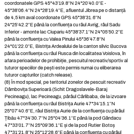
coordonatele GPS 45°43’19.8“N 24°20’40.0“E -
45°38’06.4“N 24°28’19.4“E, afluentul Jibrea pe o distanță
de 4,5 km aval coordonate GPS 45°38’31.6“N
24°25’42.2“E până la confluența cu râul Avrig, râul Sadu
Inferior - amonte lac Ciupariu 45°38’37.1“N 24°05’50.2“E
până la confluența cu Valea Pinului 45°36’47.8“N
24°01’22.0“E, Bistrița Ardealului de la canton silvic Bucova
până la confluența cu râul Rusca din localitatea Voislova, în
afara perioadelor de prohibiție, pescuitul recreativ/sportiv al
tuturor speciilor de pești este permis numai cu eliberarea
tuturor capturilor (catch release).
(8)
În mod special, pe teritoriul zonelor de pescuit recreativ
Dâmbovița Superioară (Schit Dragoslavele-Baraj
Pecineagu), lac Pecineagu, pârâul Cârlibaba, de la izvoare
până la confluența cu râul Bistrița Aurie 47°34’15.1“N
25°07’40.6“E, râul Bistrița Aurie de la confluența cu pârâul
Țibău 47°34’30.7“N 25°04’36.1“E până la pod Gândacu
47°33’01.7“N 25°09’36.1“E și de la pod Rutier Botoș
47°31’21.8“N 25°12’28.6“E până la confluența cu pârâul