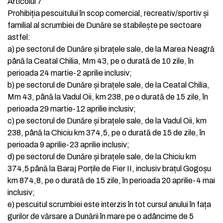
Articolul 7
Prohibiția pescuitului în scop comercial, recreativ/sportiv și
familial al scrumbiei de Dunăre se stabilește pe sectoare
astfel:
a)
pe sectorul de Dunăre și brațele sale, de la Marea Neagră
până la Ceatal Chilia, Mm 43, pe o durată de 10 zile, în
perioada 24 martie-2 aprilie inclusiv;
b)
pe sectorul de Dunăre și brațele sale, de la Ceatal Chilia,
Mm 43, până la Vadul Oii, km 238, pe o durată de 15 zile, în
perioada 29 martie-12 aprilie inclusiv;
c)
pe sectorul de Dunăre și brațele sale, de la Vadul Oii, km
238, până la Chiciu km 374,5, pe o durată de 15 de zile, în
perioada 9 aprilie-23 aprilie inclusiv;
d)
pe sectorul de Dunăre și brațele sale, de la Chiciu km
374,5 până la Baraj Porțile de Fier II, inclusiv brațul Gogoșu
km 874,8, pe o durată de 15 zile, în perioada 20 aprilie-4 mai
inclusiv;
e)
pescuitul scrumbiei este interzis în tot cursul anului în fața
gurilor de vărsare a Dunării în mare pe o adâncime de 5