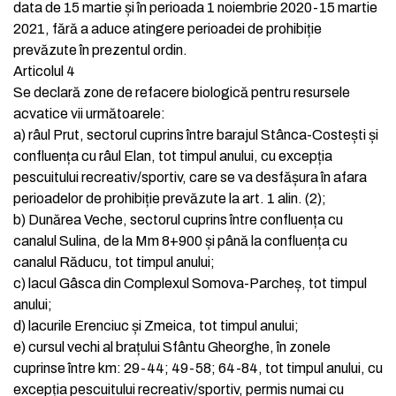
data de 15 martie și în perioada 1 noiembrie 2020-15 martie
2021, fără a aduce atingere perioadei de prohibiție
prevăzute în prezentul ordin.
Articolul 4
Se declară zone de refacere biologică pentru resursele
acvatice vii următoarele:
a)
râul Prut, sectorul cuprins între barajul Stânca-Costești și
confluența cu râul Elan, tot timpul anului, cu excepția
pescuitului recreativ/sportiv, care se va desfășura în afara
perioadelor de prohibiție prevăzute la art. 1 alin. (2);
b)
Dunărea Veche, sectorul cuprins între confluența cu
canalul Sulina, de la Mm 8+900 și până la confluența cu
canalul Răducu, tot timpul anului;
c)
lacul Gâsca din Complexul Somova-Parcheș, tot timpul
anului;
d)
lacurile Erenciuc și Zmeica, tot timpul anului;
e)
cursul vechi al brațului Sfântu Gheorghe, în zonele
cuprinse între km: 29-44; 49-58; 64-84, tot timpul anului, cu
excepția pescuitului recreativ/sportiv, permis numai cu