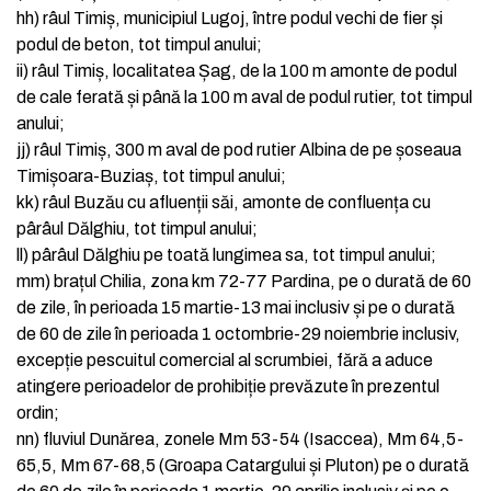
hh)
râul Timiș, municipiul Lugoj, între podul vechi de fier și
podul de beton, tot timpul anului;
ii)
râul Timiș, localitatea Șag, de la 100 m amonte de podul
de cale ferată și până la 100 m aval de podul rutier, tot timpul
anului;
jj)
râul Timiș, 300 m aval de pod rutier Albina de pe șoseaua
Timișoara-Buziaș, tot timpul anului;
kk)
râul Buzău cu afluenții săi, amonte de confluența cu
pârâul Dălghiu, tot timpul anului;
ll)
pârâul Dălghiu pe toată lungimea sa, tot timpul anului;
mm)
brațul Chilia, zona km 72-77 Pardina, pe o durată de 60
de zile, în perioada 15 martie-13 mai inclusiv și pe o durată
de 60 de zile în perioada 1 octombrie-29 noiembrie inclusiv,
excepție pescuitul comercial al scrumbiei, fără a aduce
atingere perioadelor de prohibiție prevăzute în prezentul
ordin;
nn)
fluviul Dunărea, zonele Mm 53-54 (Isaccea), Mm 64,5-
65,5, Mm 67-68,5 (Groapa Catargului și Pluton) pe o durată