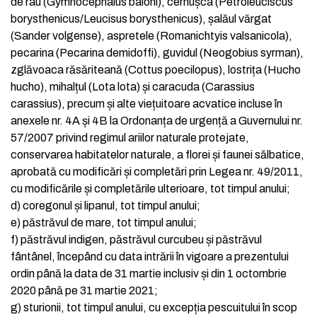
de râu (Gymnocephalus baloni), cernușca (Petroleuciscus
borysthenicus/Leucisus borysthenicus), șalăul vărgat
(Sander volgense), aspretele (Romanichtyis valsanicola),
pecarina (Pecarina demidoffi), guvidul (Neogobius syrman),
zglăvoaca răsăriteană (Cottus poecilopus), lostrița (Hucho
hucho), mihalțul (Lota lota) și caracuda (Carassius
carassius), precum și alte viețuitoare acvatice incluse în
anexele nr. 4A și 4B la Ordonanța de urgență a Guvernului nr.
57/2007 privind regimul ariilor naturale protejate,
conservarea habitatelor naturale, a florei și faunei sălbatice,
aprobată cu modificări și completări prin Legea nr. 49/2011,
cu modificările și completările ulterioare, tot timpul anului;
d)
coregonul și lipanul, tot timpul anului;
e)
păstrăvul de mare, tot timpul anului;
f)
păstrăvul indigen, păstrăvul curcubeu și păstrăvul
fântânel, începând cu data intrării în vigoare a prezentului
ordin până la data de 31 martie inclusiv și din 1 octombrie
2020 până pe 31 martie 2021;
g)
sturionii, tot timpul anului, cu excepția pescuitului în scop