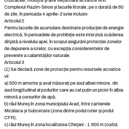
crustacee, moluște și alte viețuitoare acvatice vii în
Complexul Razim-Sinoe și lacurile litorale, pe o durată de 60
de zile, în perioada 4 aprilie-2 iunie inclusiv.
Articolul 2
Pentru lacurile de acumulare destinate producției de energie
electrică, în perioadele de prohibiție este interzisă scăderea
dirijată a nivelului apei, în scopul asigurării protecției zonelor
de depunere a icrelor, cu excepția considerentelor de
prevenire a calamităților naturale.
Articolul 3
(1)
Se declară zone de protecție pentru resursele acvatice
vii:
a)
500 m amonte și aval măsurați pe axul albiei minore, din
axul longitudinal al podurilor care au cel puțin un picior în albia
minoră a cursurilor de apă;
b)
râul Mureș în zona municipiului Arad, între cartierele
Micălaca și Subcetate (zona dintre podul rutier și podul
CFR);
c)
râul Mureș în zona localitatea Chețani - 1.600 m (curbă