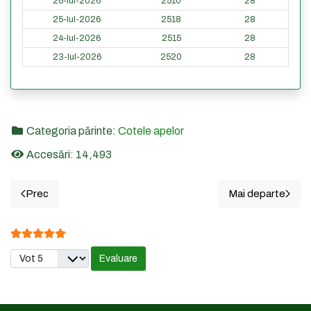
26-Iul-2026
2510
28
25-Iul-2026
2518
28
24-Iul-2026
2515
28
23-Iul-2026
2520
28
Categoria părinte:
Cotele apelor
Accesări: 14,493
Prec
Mai departe
Articol precedent: 21. DRENCOVA - Cotele din ultimele 365
Articolul 
Evaluare utilizator:
5
/
5
Vă rugăm să evaluați