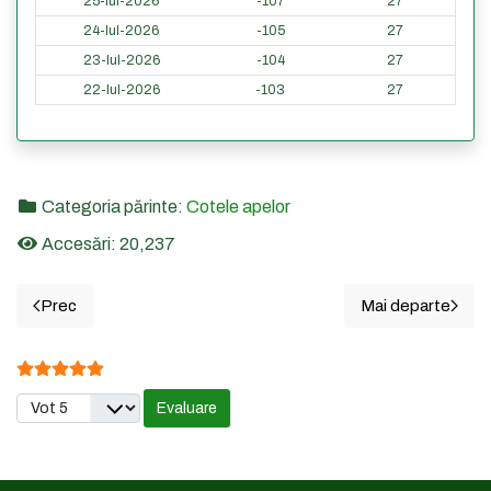
25-Iul-2026
-107
27
24-Iul-2026
-105
27
23-Iul-2026
-104
27
22-Iul-2026
-103
27
Categoria părinte:
Cotele apelor
Accesări: 20,237
Prec
Mai departe
Articol precedent: 10. GIURGIU - Cotele din ultimele 365 de
Articolul u
Evaluare utilizator:
5
/
5
Vă rugăm să evaluați