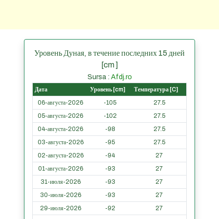
Уровень Дуная, в течение последних 15 дней
[cm ]
Sursa :
Afdj.ro
Дата
Уровень [cm]
Температура [C]
06-августа-2026
-105
27.5
05-августа-2026
-102
27.5
04-августа-2026
-98
27.5
03-августа-2026
-95
27.5
02-августа-2026
-94
27
01-августа-2026
-93
27
31-июля-2026
-93
27
30-июля-2026
-93
27
29-июля-2026
-92
27