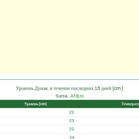
Уровень Дуная, в течение последних 15 дней [cm ]
Sursa :
Afdj.ro
Уровень [cm]
Температу
22
23
22
24