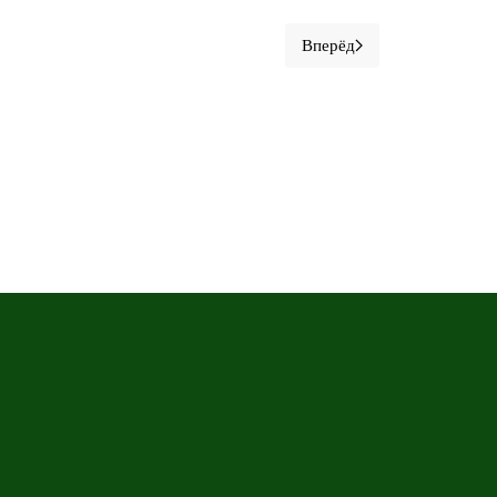
Вперёд
Следующий материал: 