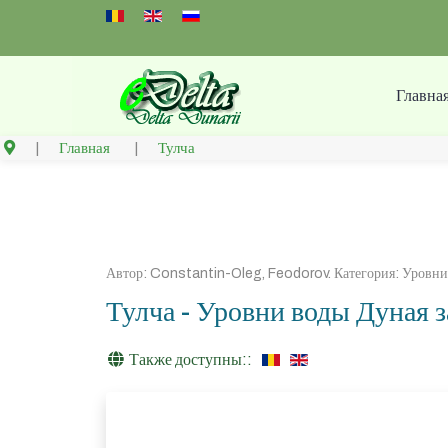
Select your language
Главна
Главная
Тулча
Автор:
Constantin-Oleg, Feodorov
. Категория:
Уровни 
Тулча - Уровни воды Дуная з
Также доступны::