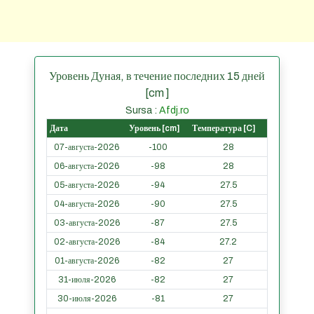
Уровень Дуная, в течение последних 15 дней
[cm ]
Sursa :
Afdj.ro
Дата
Уровень [cm]
Температура [C]
07-августа-2026
-100
28
06-августа-2026
-98
28
05-августа-2026
-94
27.5
04-августа-2026
-90
27.5
03-августа-2026
-87
27.5
02-августа-2026
-84
27.2
01-августа-2026
-82
27
31-июля-2026
-82
27
30-июля-2026
-81
27